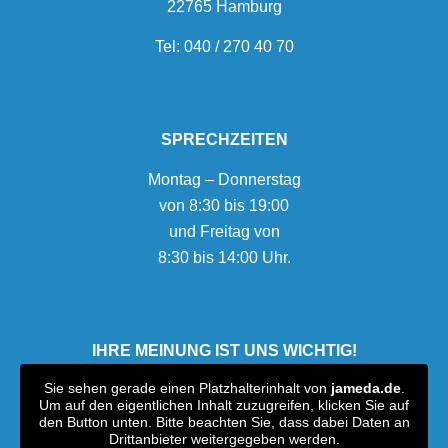
22765 Hamburg
Tel:
040 / 270 40 70
SPRECHZEITEN
Montag – Donnerstag
von 8:30 bis 19:00
und Freitag von
8:30 bis 14:00 Uhr.
IHRE MEINUNG IST UNS WICHTIG!
Sie sehen gerade einen Platzhalterinhalt von
jameda.de
.
Um auf den eigentlichen Inhalt zuzugreifen, klicken Sie auf
den Button unten. Bitte beachten Sie, dass dabei Daten an
Drittanbieter weitergegeben werden.